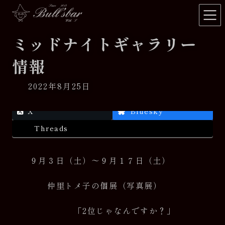
コ
ナ
ン
ビ
テ
ゲ
ミッドナイトギャラリー
ン
ー
ツ
シ
情報
へ
ョ
ス
ン
キ
に
2022年8月25日
ッ
移
プ
動
X
Bluesky
Threads
９月３日（土）～９月１７日（土）
仲里トメ子の個展（写真展）
「2位じゃなんですか？」